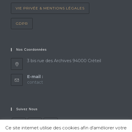
VIE PRIVÉE & MENTIONS LÉGALES
GDPR
Nos Coordonnées
3 bis rue des Archives 94000 Créteil
E-mail :
Opens
contact
in
your
application
Suivez Nous
Ce site internet utilise des cookies afin d'améliorer votre