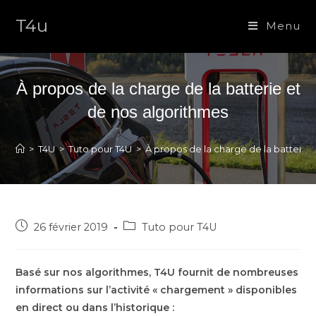
Skip
T4u
to
Menu
content
À propos de la charge de la batterie et
de nos algorithmes
>
T4U
>
Tuto pour T4U
>
À propos de la charge de la batterie
Post
Post
26 février 2019
Tuto pour T4U
published:
category:
Basé sur nos algorithmes, T4U fournit de nombreuses
informations sur l’activité « chargement » disponibles
en direct ou dans l’historique :