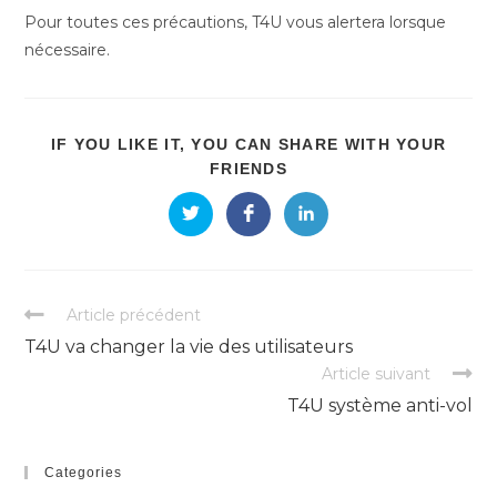
Pour toutes ces précautions, T4U vous alertera lorsque
nécessaire.
IF YOU LIKE IT, YOU CAN SHARE WITH YOUR
SHARE
FRIENDS
THIS
CONTENT
Opens
Opens
Opens
in
in
in
a
a
a
new
new
new
window
window
window
Read
Article précédent
more
T4U va changer la vie des utilisateurs
articles
Article suivant
T4U système anti-vol
Categories