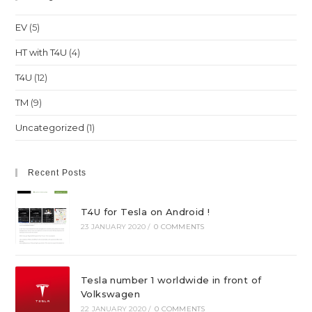
EV
(5)
HT with T4U
(4)
T4U
(12)
TM
(9)
Uncategorized
(1)
Recent Posts
T4U for Tesla on Android !
23 JANUARY 2020
/
0 COMMENTS
Tesla number 1 worldwide in front of
Volkswagen
22 JANUARY 2020
/
0 COMMENTS