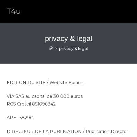
Skip
T4u
to
content
privacy & legal
>
privacy & legal
EDITION DU SITE / Website Edition :
VIA SAS au capital de 30 000 euros
RCS Creteil 851096842
APE : 5829C
DIRECTEUR DE LA PUBLICATION / Publication Director