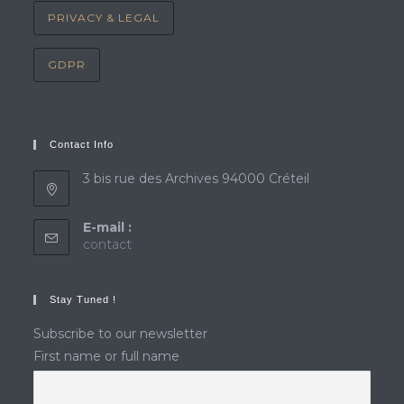
PRIVACY & LEGAL
GDPR
Contact Info
3 bis rue des Archives 94000 Créteil
E-mail :
Opens
contact
in
your
application
Stay Tuned !
Subscribe to our newsletter
First name or full name